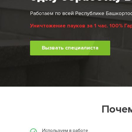
Работаем по всей Республике Башкорто
Уничтожение пауков за 1 час. 100% Га
Вызвать специалиста
Почем
Используем в работе