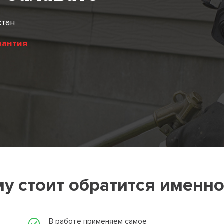
стан
рантия
у стоит обратится именно
В работе применяем самое