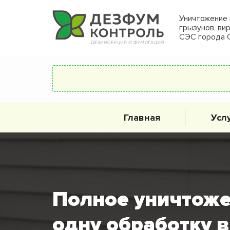
Уничтожение 
грызунов, ви
СЭС города 
Главная
Усл
Полное уничтоже
одну обработку 