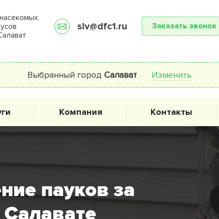
насекомых,
slv@dfc1.ru
Заказать звонок
русов
Салават
Выбранный город
Салават
Изменить
уги
Компания
Контакты
ние пауков за
в Салавате