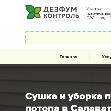
Уничтожение 
грызунов, ви
СЭС города 
Главная
Усл
Сушка и уборка 
потопа в Салава